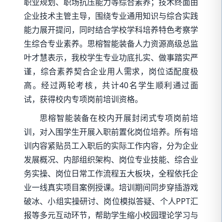
职业规划、职场抗压能力等综合素养；技术终面由
企业技术主管主导，围绕专业通用知识与综合实践
能力展开提问，同时结合学校学科培养特色考察学
生综合专业素养。思榕智能装备人力资源高级总监
叶才慧表示，我校学生专业功底扎实、做事踏实严
谨，综合素养契合企业用人需求，岗位适配度极
高。经过两轮考核，共计40名学生顺利通过面
试，获得校内专项岗前培训资格。
思榕智能装备在校内开展封闭式专项岗前培
训，对入围学生开展入职前置化岗位培养。所有培
训内容紧贴员工入职后的实际工作内容，分为企业
发展概况、内部组织架构、岗位专业技能、综合业
务实操、岗位日常工作流程五大板块，全程依托企
业一线真实项目案例授课。培训期间同步穿插游戏
破冰、小组实操研讨、岗位模拟答疑、个人PPT汇
报等多元互动环节，帮助学生缩小校园理论学习与