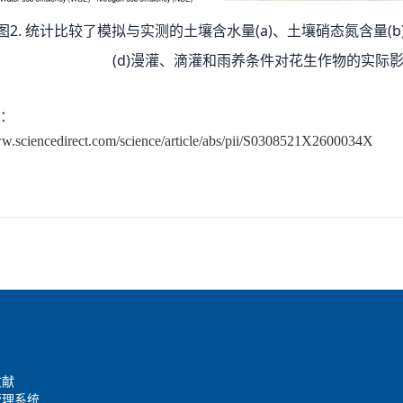
2.
(a)
(b
图
统计比较了模拟与实测的土壤含水量
、土壤硝态氮含量
(d)
漫灌、滴灌和雨养条件对花生作物的实际
：
ww.sciencedirect.com/science/article/abs/pii/S0308521X2600034X
文献
管理系统