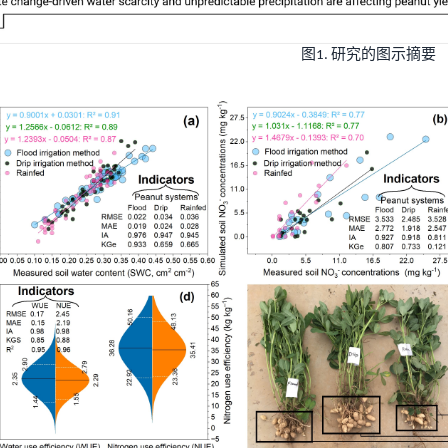
图
研究的图示摘要
1.