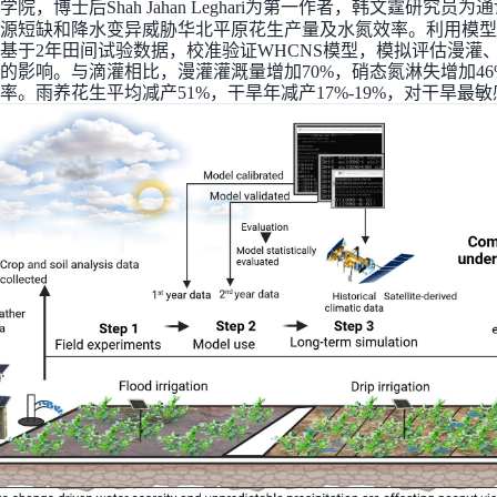
学院，博士后
Shah Jahan Leghari
为第一作者，韩文霆研究员为通
源短缺和降水变异威胁华北平原花生产量及水氮效率。利用模型
基于
2
年田间试验数据，校准验证
WHCNS
模型，模拟评估漫灌
的影响。与滴灌相比，漫灌灌溉量增加
70%
，硝态氮淋失增加
4
率。雨养花生平均减产
51%
，干旱年减产
17%-19%
，对干旱最敏