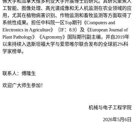
佛大学和加拿大维多利亚大学开展博士后研究。其研究聚焦人
工智能、图像处理、高光谱成像和无人机监测在农业领域的应
用，尤其在植物病害识别、作物监测和畜牧监测等方面取得了
系统性成果。担任中科院一区
Top
期刊《
Computers and
Electronics in Agriculture
》
（
IF
：
8.9
）
及《
European Journal of
Plant Pathology
》《
Agronomy
》国际期刊副主编，并自
2019
年
以来持续入选
斯坦福大学
与爱思唯尔联合
发布的全球前
2%
科
学家榜单。
联系人：傅隆生
欢迎广大师生参加！
机械与电子工程学院
2026
年
5
月
6
日