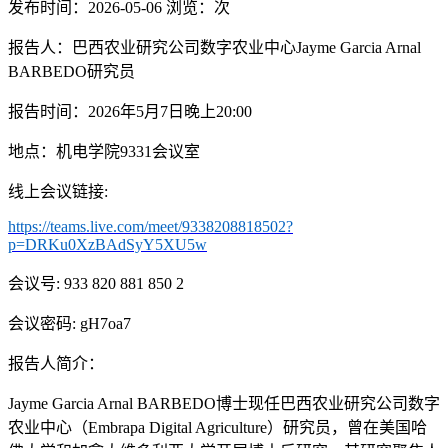
发布时间：2026-05-06
浏览：
次
报告人：巴西农业研究公司数字农业中心
Jayme Garcia Arnal
BARBEDO
研究员
报告时间：
202
6
年
5
月
7
日
晚上
20
:
0
0
地点：机电学院
9331
会议室
线上会议链接
:
https://teams.live.com/meet/9338208818502?
p=DRKu0XzBAdSyY5XU5w
会议号
: 933 820 881 850 2
会议密码
:
gH7oa7
报告人简介：
Jayme Garcia Arnal BARBEDO
博士现任巴西农业研究公司数字
农业中心（
Embrapa Digital Agriculture
）研究员，曾在美国哈